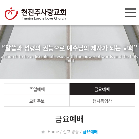
“말씀과 성령의 권능으로 예수님의 제자가 되는 교회”
a church to be a disciple of Jesus with the power of words and the holy
spirit
주일예배
금요예배
교회주보
행사동영상
금요예배
Home / 설교·방송 /
금요예배