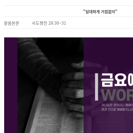
"담대하게 거침없이"
말씀본문
사도행전 28:30~31