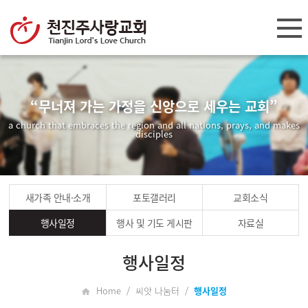
“무너져 가는 가정을 신앙으로 세우는 교회”
a church that embraces the region and all nations, prays, and makes
disciples
새가족 안내·소개
포토갤러리
교회소식
행사일정
행사 및 기도 게시판
자료실
행사일정
Home / 씨앗 나눔터 /
행사일정