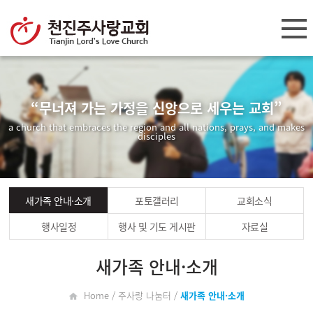
“무너져 가는 가정을 신앙으로 세우는 교회”
a church that embraces the region and all nations, prays, and makes
disciples
새가족 안내·소개
포토갤러리
교회소식
행사일정
행사 및 기도 게시판
자료실
새가족 안내·소개
Home / 주사랑 나눔터 /
새가족 안내·소개