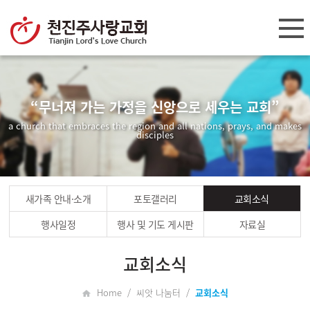
“무너져 가는 가정을 신앙으로 세우는 교회”
a church that embraces the region and all nations, prays, and makes
disciples
새가족 안내·소개
포토갤러리
교회소식
행사일정
행사 및 기도 게시판
자료실
교회소식
Home / 씨앗 나눔터 /
교회소식