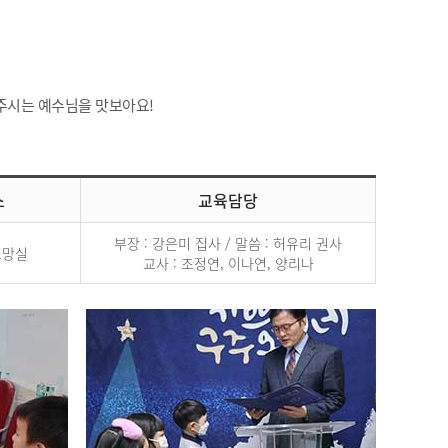
 주시는 예수님을 맛보아요!
소
교육담당
부장 : 강은미 집사 / 말씀 : 허유리 권사
소망실
교사 : 조정연, 이나연, 양리나