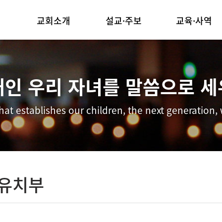
교회소개
설교·주보
교육·사역
담임목사 인사말
주일예배
양육시스템
교회연혁
금요예배
순모임사역
대인 우리 자녀를 말씀으로 세
예배안내
교회주보
선교사역
hat establishes our children, the next generation,
섬기는 이들
행사동영상
중보기도
찾아오시는길
·유치부