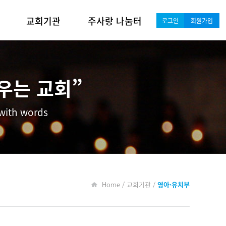
교회기관
주사랑 나눔터
로그인
회원가입
영아·유치부
새가족 안내·소개
유년·초등부
포토갤러리
우는 교회”
중·고등부
교회소식
 with words
청년·대학부
행사일정
남성 공동체
행사 및 기도 게시판
여성 공동체
자료실
Home / 교회기관 /
영아·유치부