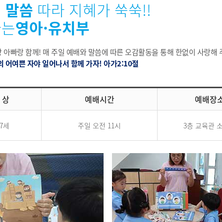
 말씀
따라 지혜가 쑥쑥!!
나는
영아·유치부
 아빠랑 함께! 매 주일 예배와 말씀에 따른 오감활동을 통해 한없이 사랑해
의 어여쁜 자야 일어나서 함께 가자! 아가2:10절
 상
예배시간
예배장
~7세
주일 오전 11시
3층 교육관 