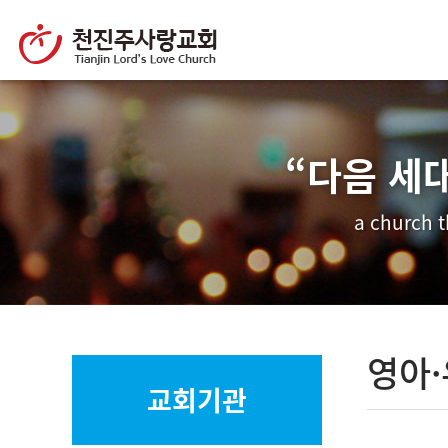
“다음 세
a church t
영아
교회기관