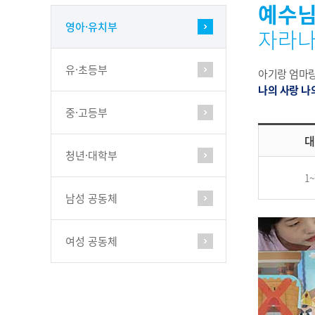
예수님
영아·유치부
자라
유·초등부
아기랑 엄마랑
나의 사랑 나
중·고등부
대
청년·대학부
1
남성 공동체
여성 공동체