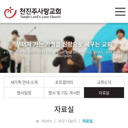
“무너져 가는 가정을 신앙으로 세우는 교회”
a church that embraces the region and all nations, prays, and makes
disciples
새가족 안내·소개
포토갤러리
교회소식
행사일정
행사 및 기도 게시판
자료실
자료실
Home / 씨앗 나눔터 /
자료실