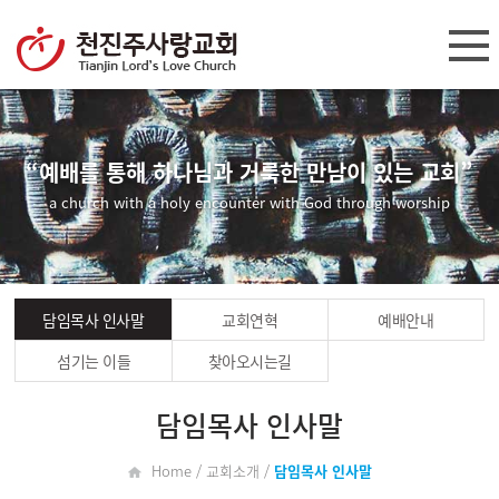
“예배를 통해 하나님과 거룩한 만남이 있는 교회”
a church with a holy encounter with God through worship
담임목사 인사말
교회연혁
예배안내
섬기는 이들
찾아오시는길
담임목사 인사말
Home / 교회소개 /
담임목사 인사말