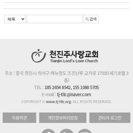
주소 : 중국 천진시 하서구 해뉴청도 즈진난루 교차로 179호(세기호텔 3
층)
TEL :
185 2654 8542, 155 1088 5705
E-mail :
tj-tllc@naver.com
COPYRIGHT ©
www.tj-tllc.org
. ALL RIGHTS RESERVED.
이용약관
개인정보처리방침
관리자 로그인