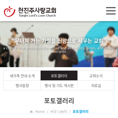
“무너져 가는 가정을 신앙으로 세우는 교회”
a church that embraces the region and all nations, prays, and makes
disciples
새가족 안내·소개
포토갤러리
교회소식
행사일정
행사 및 기도 게시판
자료실
포토갤러리
Home / 씨앗 나눔터 /
포토갤러리