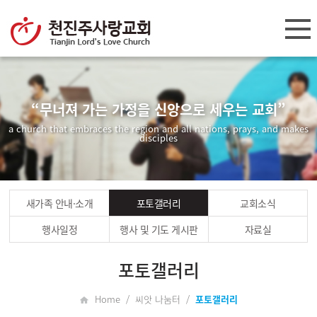
“무너져 가는 가정을 신앙으로 세우는 교회”
a church that embraces the region and all nations, prays, and makes
disciples
새가족 안내·소개
포토갤러리
교회소식
행사일정
행사 및 기도 게시판
자료실
포토갤러리
Home / 씨앗 나눔터 /
포토갤러리