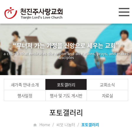
“무너져 가는 가정을 신앙으로 세우는 교회”
a church that embraces the region and all nations, prays, and makes
disciples
새가족 안내·소개
포토갤러리
교회소식
행사일정
행사 및 기도 게시판
자료실
포토갤러리
Home / 씨앗 나눔터 /
포토갤러리