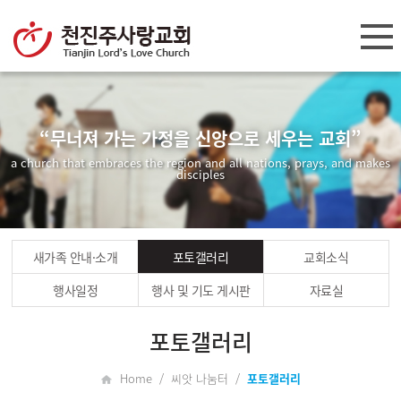
“무너져 가는 가정을 신앙으로 세우는 교회”
a church that embraces the region and all nations, prays, and makes
disciples
새가족 안내·소개
포토갤러리
교회소식
행사일정
행사 및 기도 게시판
자료실
포토갤러리
Home / 씨앗 나눔터 /
포토갤러리