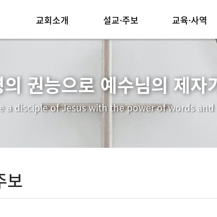
교회소개
설교·주보
교육·사역
담임목사 인사말
주일예배
양육시스템
교회연혁
금요예배
순모임사역
령의 권능으로 예수님의 제자가
예배안내
교회주보
선교사역
e a disciple of Jesus with the power of words and t
섬기는 이들
행사동영상
중보기도
찾아오시는길
주보