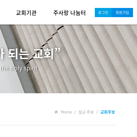
교회기관
주사랑 나눔터
로그인
회원가입
영아·유치부
새가족 안내·소개
유년·초등부
포토갤러리
 되는 교회”
중·고등부
교회소식
he holy spirit
청년·대학부
행사일정
남성 공동체
행사 및 기도 게시판
여성 공동체
자료실
Home / 설교·주보 /
교회주보