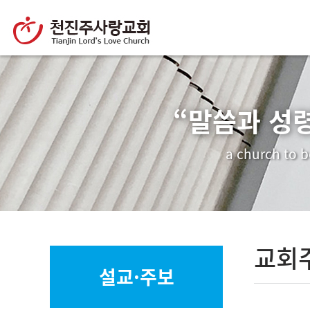
“말씀과 성
a church to b
교회
설교·주보