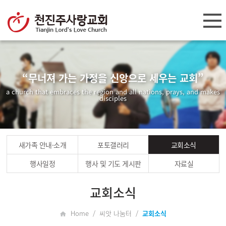
“무너져 가는 가정을 신앙으로 세우는 교회”
a church that embraces the region and all nations, prays, and makes
disciples
새가족 안내·소개
포토갤러리
교회소식
행사일정
행사 및 기도 게시판
자료실
교회소식
Home / 씨앗 나눔터 /
교회소식